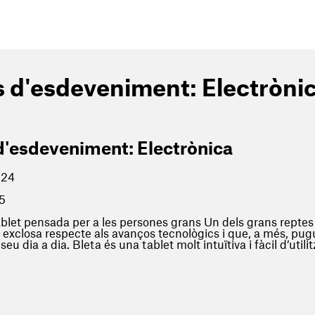
s d'esdeveniment:
Electròni
d'esdeveniment:
Electrònica
024
5
tablet pensada per a les persones grans Un dels grans repte
i exclosa respecte als avanços tecnològics i que, a més, pug
 seu dia a dia. Bleta és una tablet molt intuïtiva i fàcil d’utili