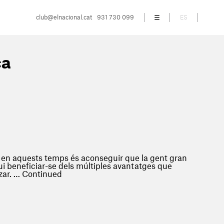
club@elnacional.cat
931 730 099
ES
Menú
ca
s en aquests temps és aconseguir que la gent gran
ui beneficiar-se dels múltiples avantatges que
tzar. …
Continued