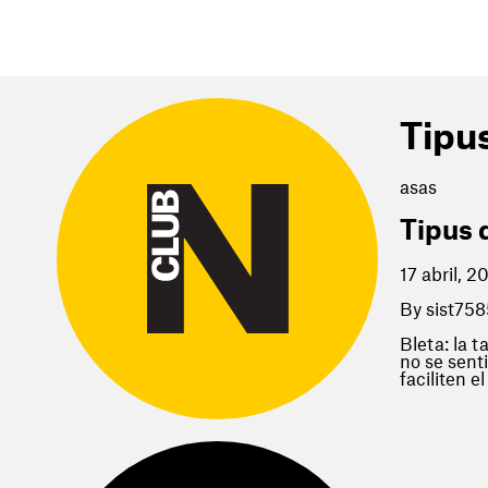
Tipu
asas
Tipus 
17 abril, 2
By
sist758
Bleta: la 
no se sent
faciliten el